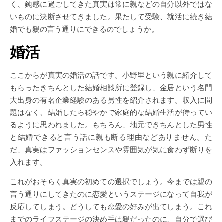
く、鈍感に過ごしてきた真実は常に親などの自分以外ではな
いものに決断させてきました。果たして受験、就活に続き結
婚でも親の言う通りにできるのでしょうか。
婚活
ここからが真実の婚活の話です。小野里という親に紹介して
もらったきちんとした結婚相談所に登録し、金居という名門
大出身の有名企業経験のある男性を紹介されます。収入に問
題はなく、結婚したら穏やかで家庭的な結婚生活が待ってい
るように思われました。もちろん、地元できちんとした男性
と結婚できると言う話に親も断る理由などありません。た
だ、真実はファッションセンスや雰囲気が気に食わず断りを
入れます。
これがおそらく真実の初めての選択でしょう。今までは親の
言う通りにしてきたのに恋愛というステージになって自我が
反応してしまう。どうしても恋愛の好みが出てしまう。これ
までのライフステージの決め手は親だったのに、自分で選び