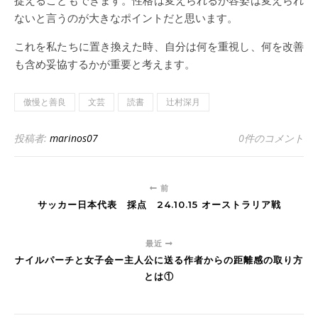
捉えることもできます。性格は変えられるが容姿は変えられ
ないと言うのが大きなポイントだと思います。
これを私たちに置き換えた時、自分は何を重視し、何を改善
も含め妥協するかが重要と考えます。
傲慢と善良
文芸
読書
辻村深月
投稿者:
marinos07
0件のコメント
前
サッカー日本代表 採点 24.10.15 オーストラリア戦
最近
ナイルパーチと女子会ー主人公に送る作者からの距離感の取り方
とは①