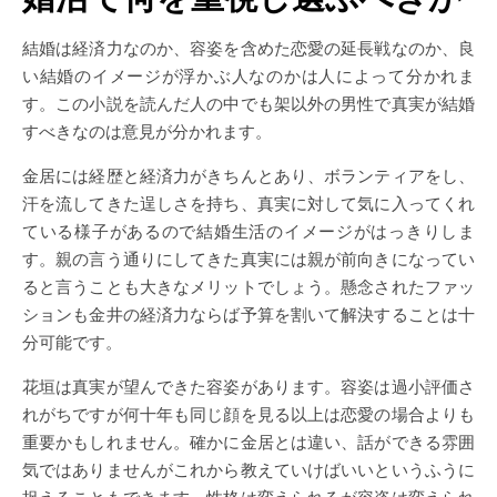
結婚は経済力なのか、容姿を含めた恋愛の延長戦なのか、良
い結婚のイメージが浮かぶ人なのかは人によって分かれま
す。この小説を読んだ人の中でも架以外の男性で真実が結婚
すべきなのは意見が分かれます。
金居には経歴と経済力がきちんとあり、ボランティアをし、
汗を流してきた逞しさを持ち、真実に対して気に入ってくれ
ている様子があるので結婚生活のイメージがはっきりしま
す。親の言う通りにしてきた真実には親が前向きになってい
ると言うことも大きなメリットでしょう。懸念されたファッ
ションも金井の経済力ならば予算を割いて解決することは十
分可能です。
花垣は真実が望んできた容姿があります。容姿は過小評価さ
れがちですが何十年も同じ顔を見る以上は恋愛の場合よりも
重要かもしれません。確かに金居とは違い、話ができる雰囲
気ではありませんがこれから教えていけばいいというふうに