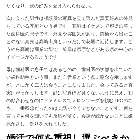
たくなり、親の好みを受け入れられない。
次に会った男性は相談所の写真を見て選んだ真実好みの外見
をしている花垣という男です。花垣はイケメンで容姿の整っ
た歯科医の息子です。外見や雰囲気があり、前橋から出たこ
とのない真実は高崎出身というだけで花垣に期待します。ど
うやら高崎は商業の街で、前橋は県庁などがある県の中心の
イメージがあるようです。
母は歯科医の息子ではあるものの、歯科医の学部を出ていな
い歯科助手という職、また自営業という点に懸念を示します
が、とにかく二人は会うことになりました。会ってみると真
実はがっかりします。顔は写真ほど良くないように見え、初
の顔合わせなのにファミレスでメロンソーダを頼むTPOのな
さ、一番残念だったのは会話が全くできないことです。何を
言っても何を聞いても反応が薄く、会話が続かないことに嫌
気がさし、断りを入れました。
婚活で何を重視し選ぶべきか